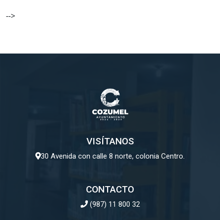
o
-->
s
t
n
a
v
i
g
a
t
i
VISÍTANOS
o
n
30 Avenida con calle 8 norte, colonia Centro.
CONTACTO
(987) 11 800 32